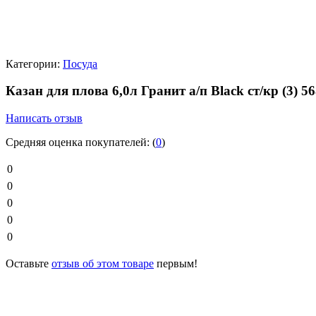
Категории:
Посуда
Казан для плова 6,0л Гранит а/п Blaсk ст/кр (3) 
Написать отзыв
Средняя оценка покупателей:
(
0
)
0
0
0
0
0
Оставьте
отзыв об этом товаре
первым!