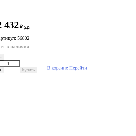
2 432
₽
0
₽
ртикул: 56802
ет в наличии
−
В корзине
Перейти
+
Купить