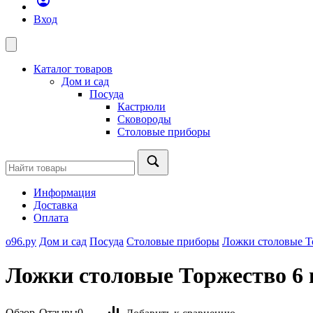
Вход
Каталог товаров
Дом и сад
Посуда
Кастрюли
Сковороды
Столовые приборы
Информация
Доставка
Оплата
о96.ру
Дом и сад
Посуда
Столовые приборы
Ложки столовые Т
Ложки столовые Торжество 6
Обзор
Отзывы
0