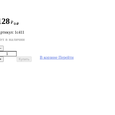
128
₽
0
₽
ртикул: 1с411
ет в наличии
−
В корзине
Перейти
+
Купить